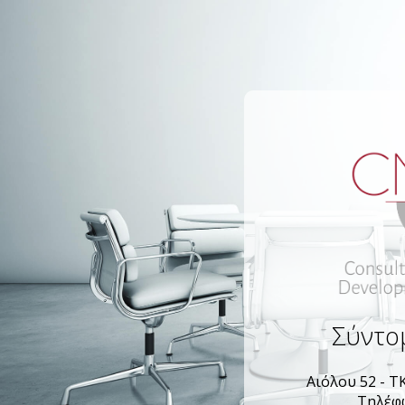
Σύντο
Αιόλου 52 - Τ
Τηλέφω