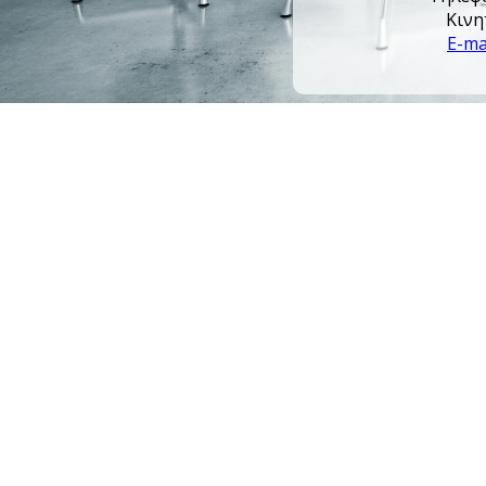
Κινη
E-ma